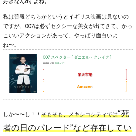
好きなんdすよね。
私は普段どちらかというとイギリス映画は見ないの
ですが、007は必ずセクシーな美女が出てきて、かっ
こいいアクションがあって、やっぱり面白いよ
ね〜。
007 スペクター [ ダニエル・クレイグ ]
posted with
カエレバ
楽天市場
Amazon
“死
しか〜〜し！！
そもそも、メキシコシティでは
者の日のパレード”など存在してい