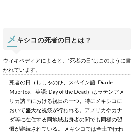
1.3.
映画
「007/
スペク
ター」
メ
の撮影
キシコの死者の日とは？
場所
1.4.
死者の
ウィキペディアによると、”死者の日”はこのように書
日はメ
キシコ
かれています。
のどこ
へ行く
死者の日（ししゃのひ、スペイン語: Día de
べき
か？
Muertos、英語: Day of the Dead）はラテンアメ
リカ諸国における祝日の一つ。特にメキシコに
1.4.0.1.
ハニツィ
おいて盛大な祝祭が行われる。アメリカやカナ
オ島
ダ等に在住する同地域出身者の間でも同様の習
(Janitzio
and
慣が継続されている。 メキシコでは全土で行わ
Patzcuaro)