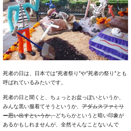
行っ
たら
フェ
イス
ペイ
ンテ
ィン
グ
(ガ
イコ
ツメ
イ
ク)
死者の日は、日本では”死者祭り”や”死者の祭り”とも
に挑
戦し
呼ばれているみたいです。
よ
う！
死者の日と聞くと、ちょっとお盆っぽいというか、
2.5.0.1.
みんな黒い服着てそうというか、
アダムスファミリ
見本の写
ー思い出すというか、
どちらかというと暗い印象が
真を持っ
ていく
あるかもしれませんが、全然そんなことないんで
3.