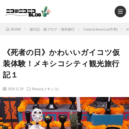
旅行記・旅ブログ・海外旅行
Central America(中米)
M
HOME
《死者の日》かわいいガイコツ仮
HOM
装体験！メキシコシティ観光旅行
記１
TRAV
2020.12.29
Mexico(メキシコ)
MUSI
MOV
FOO