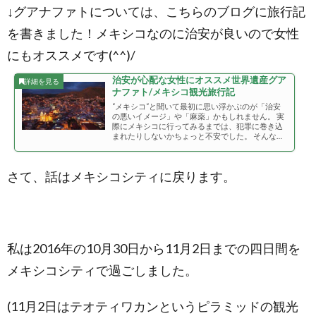
↓グアナファトについては、こちらのブログに旅行記
を書きました！メキシコなのに治安が良いので女性
にもオススメです(^^)/
治安が心配な女性にオススメ世界遺産グア
ナファト/メキシコ観光旅行記
“メキシコ“と聞いて最初に思い浮かぶのが「治安
の悪いイメージ」や「麻薬」かもしれません。 実
際にメキシコに行ってみるまでは、犯罪に巻き込
まれたりしないかちょっと不安でした。 そんな気
持ちの中、メキシコで一番最初に訪れたのが世界
遺産にも登録されているグアナファトです(^^)/ と
ても可愛い街で(比較的)治安も良いので、女性の
さて、話はメキシコシティに戻ります。
旅行者にもオススメなんです！！
私は2016年の10月30日から11月2日までの四日間を
メキシコシティで過ごしました。
(11月2日はテオティワカンというピラミッドの観光