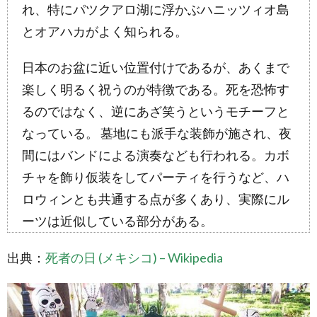
れ、特にパツクアロ湖に浮かぶハニッツィオ島
1.4.0.2.
オアハカ
とオアハカがよく知られる。
(Oaxaca)
1.4.0.3.
日本のお盆に近い位置付けであるが、あくまで
メキシコシ
楽しく明るく祝うのが特徴である。死を恐怖す
ティ
(Mexico
るのではなく、逆にあざ笑うというモチーフと
City/Ciudad
de México)
なっている。 墓地にも派手な装飾が施され、夜
1.5.
間にはバンドによる演奏なども行われる。カボ
死者の
チャを飾り仮装をしてパーティを行うなど、ハ
日の食
べ物・
ロウィンとも共通する点が多くあり、実際にル
お菓
子・パ
ーツは近似している部分がある。
ン
2.
出典：
死者の日 (メキシコ) – Wikipedia
死者
の日
にメ
キシ
コに