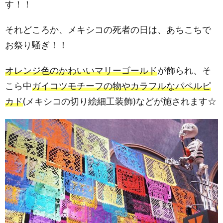
す！！
最後
に
それどころか、メキシコの死者の日は、あちこちで
お祭り騒ぎ！！
オレンジ色のかわいいマリーゴールド
が飾られ、そ
こら中
ガイコツモチーフの物やカラフルなパペルピ
カド
(メキシコの切り絵細工装飾)などが施されます☆