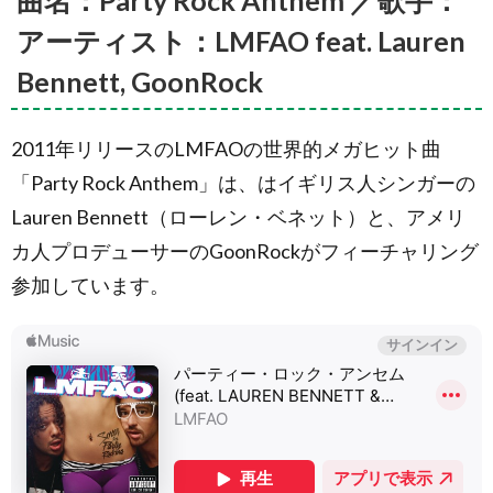
曲名：Party Rock Anthem ／歌手：
ィル アイ・
アーティスト：LMFAO feat. Lauren
アム)
feat. Britney
Bennett, GoonRock
Spears (ブリ
トニー・ス
ピアーズ)
2011年リリースのLMFAOの世界的メガヒット曲
2.3.
曲名：
Troublemaker(ト
「Party Rock Anthem」は、はイギリス人シンガーの
ラブルメーカー)
Lauren Bennett（ローレン・ベネット）と、アメリ
／歌手：アーテ
ィスト：Olly
カ人プロデューサーのGoonRockがフィーチャリング
Murs (オリー・
マーズ) feat. Flo
参加しています。
Rida (フロー・ラ
イダー)