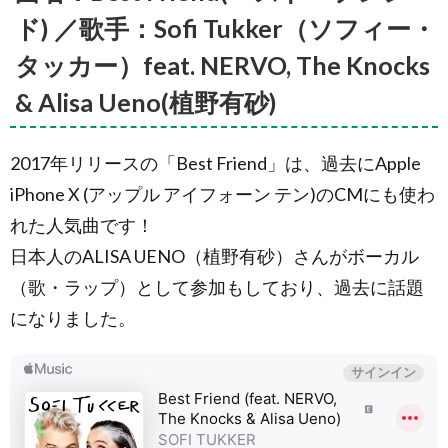
ッシュ)
ド) ／歌手：Sofi Tukker（ソフィー・
1.3.
タッカー）feat. NERVO, The Knocks
曲名：
Poker
& Alisa Ueno(植野有砂)
Face(ポ
ーカー
フェイ
ス) ／歌
2017年リリースの「Best Friend」は、過去にApple
手：ア
ーティ
iPhone X (アップル アイフォーン テン)のCMにも使わ
スト：
れた人気曲です！
Lady
Gaga
日本人のALISA UENO（植野有砂）さんがボーカル
(レディ
ーガガ)
（歌・ラップ）として参加もしており、過去に話題
1.4.
曲
になりました。
名：
Golden(ゴ
ールデン)
／歌手：
アーティ
スト：
EJAE、