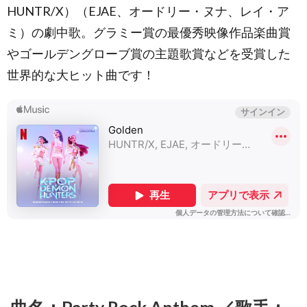
HUNTR/X）（EJAE、オードリー・ヌナ、レイ・ア
Timber
(ティン
ミ）の劇中歌。グラミー賞の最優秀映像作品楽曲賞
バー) ／
歌手：
やゴールデングローブ賞の主題歌賞などを受賞した
アーテ
世界的な大ヒット曲です！
ィス
ト：
Pitbull
(ピット
ブル)
feat.
Kesha
(Ke$ha/
ケイシ
ャ)
2.2.
曲
名：Scream
& Shout (ス
クリーム ア
ンド シャウ
ト) ／歌手：
アーティス
ト：
will.i.am (ウ