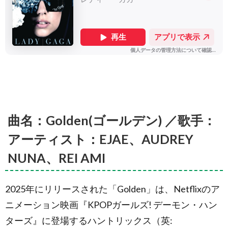
名：We
Will Rock
You (ウ
ィ・ウィ
ル・ロッ
ク・ユー)
／歌手：ア
ーティス
ト：
QUEEN (ク
イーン)
2.
曲名：Golden(ゴールデン) ／歌手：
歴代/
過
アーティスト：EJAE、AUDREY
去〜
2025
NUNA、REI AMI
年 バ
レー
ボー
ル大
2025年にリリースされた「Golden」は、Netflixのア
会な
ど
ニメーション映画『KPOPガールズ! デーモン・ハン
2.1.
ターズ』に登場するハントリックス（英:
曲名：