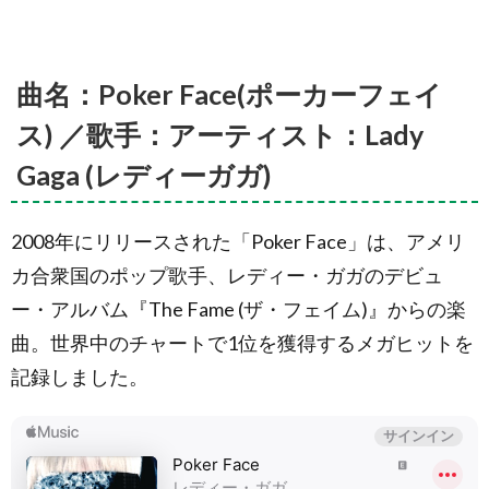
Hey Ya
(ヘイ・
ヤ！) ／
歌手：
アーテ
曲名：Poker Face(ポーカーフェイ
ィス
ト：
ス) ／歌手：アーティスト：Lady
Outkast
(アウト
Gaga (レディーガガ)
キャス
ト)
1.9.
2008年にリリースされた「Poker Face」は、アメリ
曲名：
カ合衆国のポップ歌手、レディー・ガガのデビュ
Jump (ジ
ャンプ)
ー・アルバム『The Fame (ザ・フェイム)』からの楽
／歌手：
アーティ
曲。世界中のチャートで1位を獲得するメガヒットを
スト：
記録しました。
Van
Halen (ヴ
ァン・ヘ
イレン)
1.10.
曲