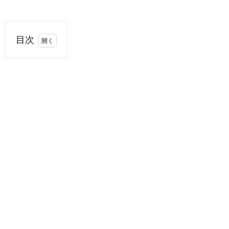
目次
1.
2026
年
FIVB
バレ
ーボ
ー
ル・
ネイ
ショ
ンズ
リー
グ 女
子/男
子
1.1.
曲
名：Best
Friend(ベ