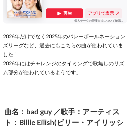
AUDREY
NUNA、
REI AMI
1.5.
曲
名：Party
Rock
2026年だけでなく2025年のバレーボールネーション
Anthem
／歌手：
ズリーグなど、過去にもこちらの曲が使われていま
アーティ
した！
スト：
LMFAO
2026年にはチャレンジのタイミングで歌無しのリズ
feat.
Lauren
ム部分が使われているようです。
Bennett,
GoonRock
1.6.
曲名：
Levels
(レベ
曲名：bad guy ／歌手：アーティス
ルズ)
／歌
ト：Billie Eilish(ビリー・アイリッシ
手：ア
ーティ