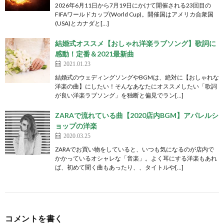
2026年6月11日から7月19日にかけて開催される23回目の
FIFAワールドカップ(World Cup)。開催国はアメリカ合衆国
(USA)とカナダと[…]
結婚式オススメ【おしゃれ洋楽ラブソング】歌詞に
感動！定番＆2021最新曲
2021.01.23
結婚式のウェディングソングやBGMは、絶対に【おしゃれな
洋楽の曲】にしたい！そんなあなたにオススメしたい「歌詞
が良い洋楽ラブソング」を独断と偏見でラン[…]
ZARAで流れている曲【2020店内BGM】アパレルシ
ョップの洋楽
2020.03.25
ZARAでお買い物をしていると、いつも気になるのが店内で
かかっているオシャレな「音楽」。よく耳にする洋楽もあれ
ば、初めて聞く曲もあったり、、タイトルや[…]
コメントを書く