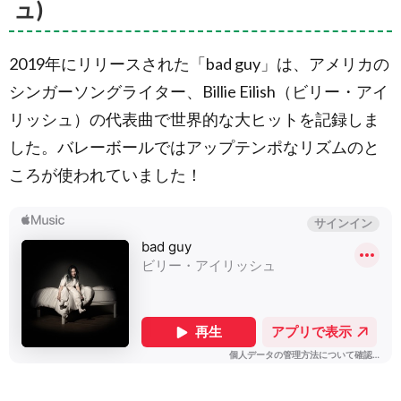
ュ)
スト：
avicii
(アヴ
ィーチ
2019年にリリースされた「bad guy」は、アメリカの
ー)
シンガーソングライター、Billie Eilish（ビリー・アイ
1.7.
曲
名：
リッシュ）の代表曲で世界的な大ヒットを記録しま
HandClap
した。バレーボールではアップテンポなリズムのと
(ハンドク
ラップ)
ころが使われていました！
／歌手：
アーティ
スト：
Fitz and
The
Tantrums
(フィッ
ツ・アン
ド・ザ・
タントラ
ムズ)
1.8.
曲名：