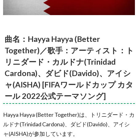
One
(Ole Ola)
[Olodum
Mix]／歌
手：
Pitbull
曲名：Hayya Hayya (Better
feat.
Jennifer
Together)／歌手：アーティスト：ト
Lopez &
Cláudia
Leitte
リニダード・カルドナ(Trinidad
[2014
FIFAワー
Cardona)、ダビド(Davido)、アイシ
ルドカッ
プ公式テ
ャ(AISHA) [FIFAワールドカップ カタ
ーマソン
グ]
ール 2022公式テーマソング]
4.2.
曲
名：La La
Hayya Hayya (Better Together)は、トリニダード・カ
La ／歌
手：
ルドナ(Trinidad Cardona)、ダビド(Davido)、アイシ
Shakira(シ
ャキーラ)
ャ(AISHA)が参加しています。
feat.