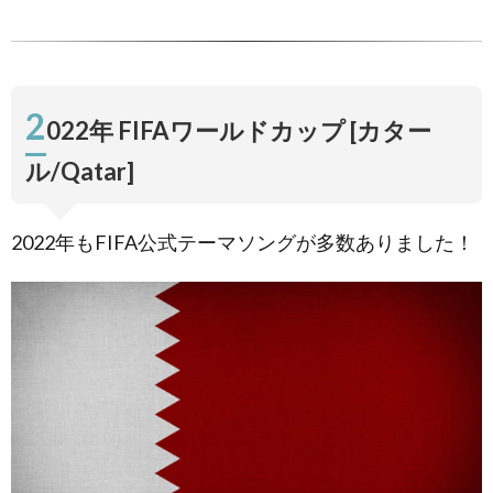
／歌
手：
JASON
DERULO
[コカコ
2
ーラ公
022年 FIFAワールドカップ [カター
式曲
Anthem
ル/Qatar]
for the
2018
FIFA
World
2022年もFIFA公式テーマソングが多数ありました！
Cup]
4.
2014年
FIFAワー
ルドカッ
プ [ブラ
ジ
ル/Brazil]
4.1.
曲名：
We Are