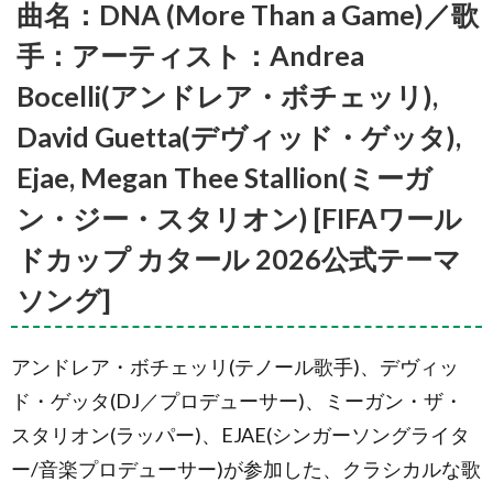
2022公式テ
曲名：DNA (More Than a Game)／歌
ーマソング]
手：アーティスト：Andrea
2.2.
曲
名：
Bocelli(アンドレア・ボチェッリ),
Dreamers ／
歌手・アー
David Guetta(デヴィッド・ゲッタ),
ティスト：
Jung
Ejae, Megan Thee Stallion(ミーガ
Kook(ジョン
グク)
ン・ジー・スタリオン) [FIFAワール
Feat. Fahad
Al
ドカップ カタール 2026公式テーマ
Kubaisi [FIFA
ワールドカ
ソング]
ップ カター
ル 2022公式
テーマソン
グ]
アンドレア・ボチェッリ(テノール歌手)、デヴィッ
2.3.
曲
ド・ゲッタ(DJ／プロデューサー)、ミーガン・ザ・
名：Tukoh
スタリオン(ラッパー)、EJAE(シンガーソングライタ
Taka (トゥ
ク・タカ)
ー/音楽プロデューサー)が参加した、クラシカルな歌
／歌手：