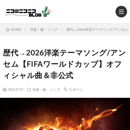
洋楽・曲・ソング
歴代→2026洋楽テーマソング/アンセム
HOME
歴代→2026洋楽テーマソング/アン
HOM
セム【FIFAワールドカップ】オフ
ィシャル曲＆非公式
TRAV
2026.07.07
洋楽・曲・ソング
スポーツ
MUSI
MOV
FOO