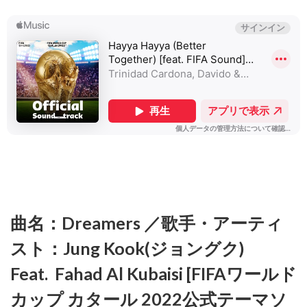
Carlinhos
Brown(ク
リスブラ
ウン)
4.3.
曲
名：Dar
um Jeito
(We Will
Find a
Way)／歌
手・アー
ティス
ト：
Carlos
Santana
featuring
Wyclef &
曲名：Dreamers ／歌手・アーティ
Avicii &
Alexandre
スト：Jung Kook(ジョングク)
Pires
[2014
Feat. Fahad Al Kubaisi [FIFAワールド
FIFAワー
ルドカッ
カップ カタール 2022公式テーマソ
プ公式応