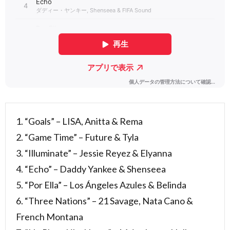
3.1.
曲名：
Live It
Up／
歌手・
アーテ
ィス
ト：
Nicky
Jam
feat.
Will
1. “Goals” – LISA, Anitta & Rema
Smith
2. “Game Time” – Future & Tyla
& Era
Istrefi
3. “Illuminate” – Jessie Reyez & Elyanna
[FIFA
ワール
4. “Echo” – Daddy Yankee & Shenseea
ドカッ
5. “Por Ella” – Los Ángeles Azules & Belinda
プ公式
テーマ
6. “Three Nations” – 21 Savage, Nata Cano &
ソン
グ]
French Montana
3.2.