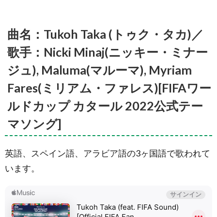
ールド
カップ
公式テ
曲名：Tukoh Taka (トゥク・タカ)／
ーマソ
ング]
歌手：Nicki Minaj(ニッキー・ミナー
5.2.
曲
名：Wavin’
ジュ), Maluma(マルーマ), Myriam
Flag (Coca-
Cola
Fares(ミリアム・ファレス)[FIFAワー
Celebration
Mix)／歌
ルドカップ カタール 2022公式テー
手：K’naan
[コカコー
マソング]
ラ公式曲
Anthem for
the 2010
英語、スペイン語、アラビア語の3ヶ国語で歌われて
FIFA World
Cup]
います。