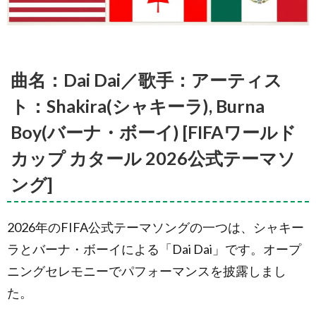
Guetta(デ
ヴィッ
ド・ゲッ
タ), Ejae,
Megan
Thee
曲名：Dai Dai／歌手：アーティス
Stallion(ミ
ーガン・
ト：Shakira(シャキーラ), Burna
ジー・ス
タリオン)
Boy(バーナ・ボーイ) [FIFAワールド
[FIFAワー
ルドカッ
カップ カタール 2026公式テーマソ
プ カター
ル 2026公
ング]
式テーマ
ソング]
1.3.
FIFA
2026年のFIFA公式テーマソングの一つは、シャキー
World Cup
Qatar
ラとバーナ・ボーイによる「Dai Dai」です。オープ
2026™
ニングセレモニーでパフォーマンスを披露しまし
(Official
Soundtrack)
た。
アルバム