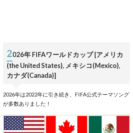
Burna
Boy(バー
ナ・ボー
イ) [FIFA
ワールド
カップ カ
タール
2026公式
テーマソ
2
ング]
026年 FIFAワールドカップ [アメリカ
1.2.
曲
(the United States), メキシコ(Mexico),
名：DNA
(More
カナダ(Canada)]
Than a
Game)／
歌手：ア
ーティス
2026年は2022年に引き続き、FIFA公式テーマソング
ト：
が多数ありました！
Andrea
Bocelli(ア
ンドレ
ア・ボチ
ェッリ),
David