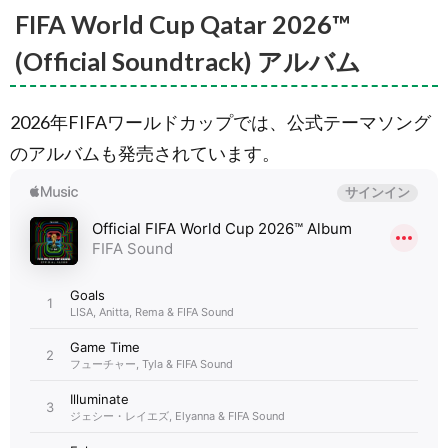
FIFA World Cup Qatar 2026™
曲名：
Light the
(Official Soundtrack) アルバム
Sky ／歌
手：
Balqees,
Nora
2026年FIFAワールドカップでは、公式テーマソング
Fatehi,
Manal,
のアルバムも発売されています。
Rahma
Riad,
2.6.
FIFA
World Cup
Qatar
2022™
(Official
Soundtrack)
アルバム
3.
2018年
FIFAワー
ルドカッ
プ [ロシ
ア/Russia]