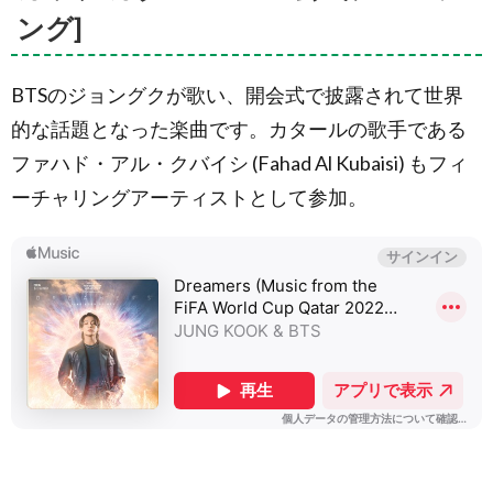
援歌]
ング]
5.
2010年
FIFAワ
BTSのジョングクが歌い、開会式で披露されて世界
ールド
的な話題となった楽曲です。カタールの歌手である
カップ
[南アフ
ファハド・アル・クバイシ (Fahad Al Kubaisi) もフィ
リ
カ/South
ーチャリングアーティストとして参加。
Africa]
5.1.
曲名：
Waka
Waka
(This
Time
for
Africa)
／歌
手：
Shakira
[2010
FIFAワ