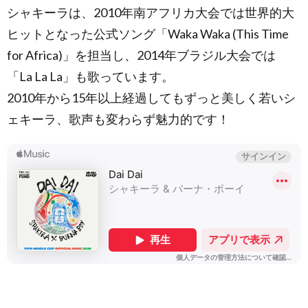
2.
シャキーラは、2010年南アフリカ大会では世界的大
2022年
FIFAワー
ヒットとなった公式ソング「Waka Waka (This Time
ルドカッ
for Africa)」を担当し、2014年ブラジル大会では
プ [カタ
ー
「La La La」も歌っています。
ル/Qatar]
2010年から15年以上経過してもずっと美しく若いシ
2.1.
曲
名：Hayya
ェキーラ、歌声も変わらず魅力的です！
Hayya
(Better
Together)／
歌手：アーテ
ィスト：トリ
ニダード・カ
ルドナ
(Trinidad
Cardona)、
ダビド
(Davido)、ア
イシャ
(AISHA) [FIFA
ワールドカッ
プ カタール