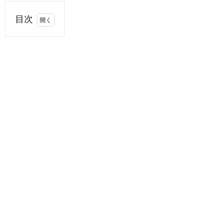
目次
1.
2026年
FIFAワー
ルドカッ
プ [アメ
リカ(the
United
States),
メキシコ
(Mexico),
カナダ
(Canada)]
1.1.
曲
名：Dai
Dai／歌
手：アー
ティス
ト：
Shakira(シ
ャキーラ),