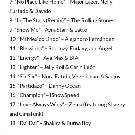
7. “No Place Like Home” – Major Lazer, Nelly
曲名：
Furtado & Davido
Команда
(カマン
8. “In The Stars (Remix)” – The Rolling Stones
ダ)／歌
手・アー
9. “Show Me” – Ayra Starr & Latto
ティス
ト：
10. “Mi Mexico Lindo” – Alejandro Fernández
Smash,
11. “Blessings” – Stormzy, Fridayy, and Angel
Polina
Gagarina
12. “Energy” – Ava Max & BIA
& Egor
Kreed
13. “Lighter” – Jelly Roll & Carín León
(Полина
Гагарина
14. “Siir Siir” – Nora Fatehi, Vegedream & Sanjoy
& Егор
15. “Partidazo” – Danny Ocean
Крид) [ロ
シアFIFA
16. “Champion” – IShowSpeed
ワールド
カップテ
17. “Love Always Wins” – Zema (featuring Shaggy
ーマソン
and Cimafunk)
グ]
18. “Dai Dai” – Shakira & Burna Boy
3.3.
曲名：
COLORS