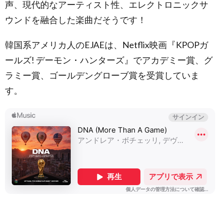
Nicki
声、現代的なアーティスト性、エレクトロニックサ
Minaj(ニッ
ウンドを融合した楽曲だそうです！
キー・ミナ
ージュ),
Maluma(マ
韓国系アメリカ人のEJAEは、Netflix映画『KPOPガ
ルーマ),
Myriam
ールズ! デーモン・ハンターズ』でアカデミー賞、グ
Fares(ミリ
アム・ファ
ラミー賞、ゴールデングローブ賞を受賞していま
レス)[FIFA
す。
ワールドカ
ップ カタ
ール 2022
公式テーマ
ソング]
2.4.
曲名：
Arhbo ／
歌手：
オズナ
(Ozuna),
ギムズ
(Gims)
2.5.