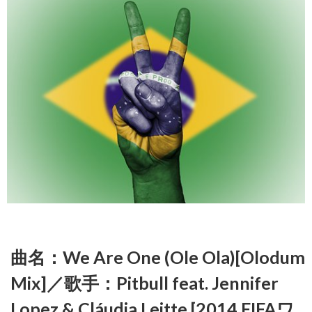
曲名：We Are One (Ole Ola)[Olodum
Mix]／歌手：Pitbull feat. Jennifer
Lopez & Cláudia Leitte [2014 FIFAワ