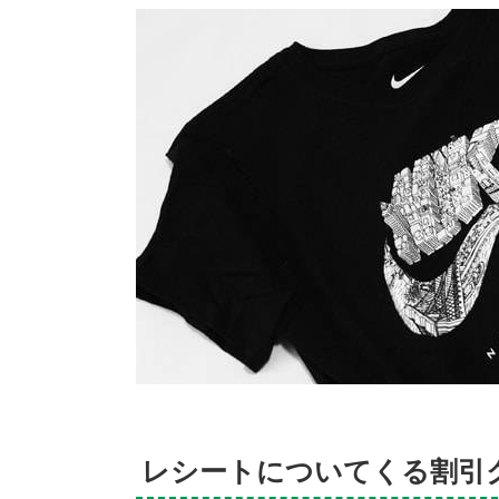
限定ス
ニーカ
ーのカ
スタマ
イズ
2.1.2.
シュー
レース
(靴紐)
用のア
クセサ
リー
2.1.3.
ニュー
ヨーク
限定の
カスタ
マイズ
レシートについてくる割引
Tシャ
ツ