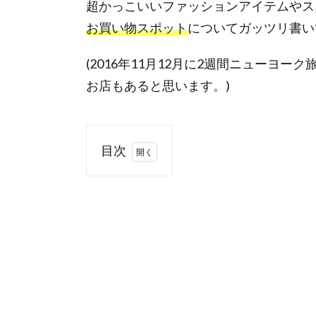
超かっこいいファッションアイテムやス
お買い物スポット
についてガッツリ書いて
(2016年11月12月に2週間ニューヨ
お店もあると思います。)
目次
1.
ナイ
キ
(NIKE)
1.1.
レシ
ート
につ
いて