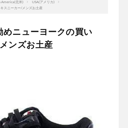
h America(北米)
USA(アメリカ)
キスニーカー/メンズお土産
勧めニューヨークの買い
/メンズお土産