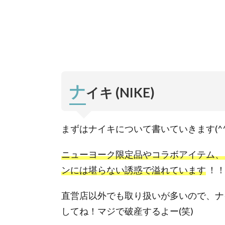
くる
割引
クー
ポン
ナ
2.
イキ ソ
ーホー
(NIKE
ナ
イキ (NIKE)
SOHO)
2.1.
Nike
まずはナイキについて書いていきます(^^
By
NYC
ニューヨーク限定品やコラボアイテム、
(ナイ
キ バ
ンには堪らない誘惑で溢れています
！
イ
NYC)
直営店以外でも取り扱いが多いので、ナ
2.1.1.
してね！マジで破産するよー(笑)
ニュー
ヨーク