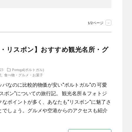
1/2ページ
>
・リスボン】おすすめ観光名所・グ
.23
Portugal(ポルトガル)
産
,
食べ物・グルメ・お菓子
ッパなのに比較的物価が安い"ポルトガル"の 可愛
リスボン"についての旅行記。 観光名所＆フォトジ
クなポイントが多く、あなたも"リスボン"に魅了さ
とでしょう。グルメや空港からのアクセスも紹介
。