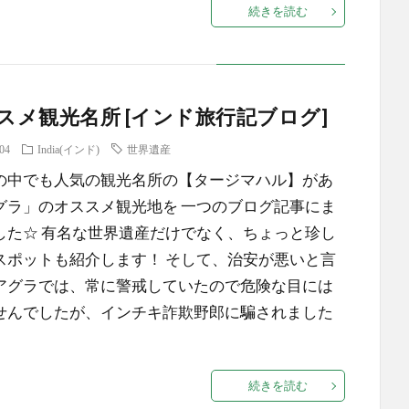
続きを読む
メ観光名所 [インド旅行記ブログ]
.04
India(インド)
世界遺産
の中でも人気の観光名所の【タージマハル】があ
グラ」のオススメ観光地を 一つのブログ記事にま
した☆ 有名な世界遺産だけでなく、ちょっと珍し
スポットも紹介します！ そして、治安が悪いと言
アグラでは、常に警戒していたので危険な目には
せんでしたが、インチキ詐欺野郎に騙されました
続きを読む