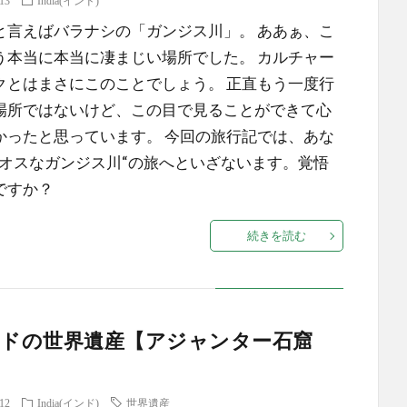
.13
India(インド)
と言えばバラナシの「ガンジス川」。 ああぁ、こ
う本当に本当に凄まじい場所でした。 カルチャー
クとはまさにこのことでしょう。 正直もう一度行
場所ではないけど、この目で見ることができて心
かったと思っています。 今回の旅行記では、あな
カオスなガンジス川“の旅へといざないます。覚悟
ですか？
続きを読む
ドの世界遺産【アジャンター石窟
.12
India(インド)
世界遺産