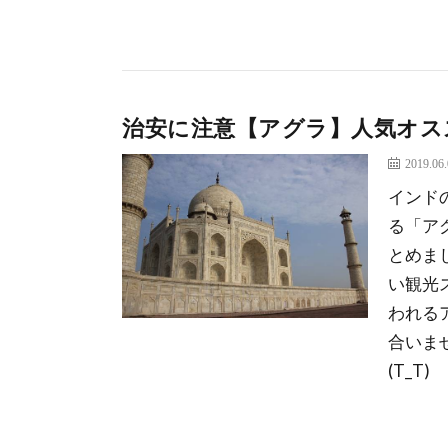
治安に注意【アグラ】人気オスス
2019.06
インド
る「ア
とめま
い観光
われる
合いま
(T_T)