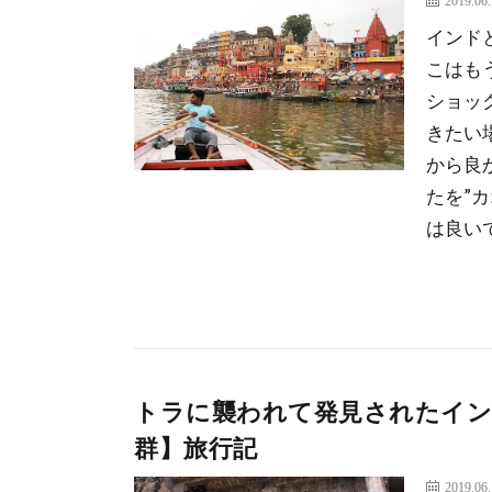
2019.06
インド
こはも
ショッ
きたい
から良
たを”
は良い
トラに襲われて発見されたイン
群】旅行記
2019.06