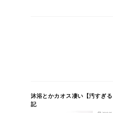
沐浴とかカオス凄い【汚すぎる
記