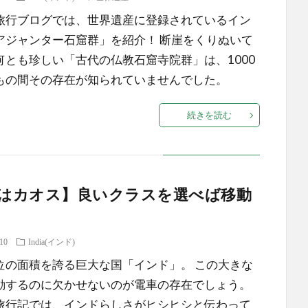
旅行ブログでは、世界遺産に登録されているイン
アジャンター石窟群」を紹介！ 断崖をくりぬいて
何とも珍しい「古代の仏教石窟寺院群」は、1000
もの間その存在が知られていませんでした。
続きを読む
はカオス】良いクラスを選べば移動
.10
India(インド)
位の面積を誇る巨大な国「インド」。 この大きな
動するのに欠かせないのが電車の存在でしょう。
旅行記では、インドらしさがヒシヒシと伝わって