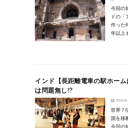
今回の
ドの「
作った
年以上
インド【長距離電車の駅ホーム
は問題無し!?
2019.06
世界７
国を移
今回の