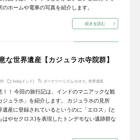
駅のホームや電車の写真を紹介します。
続きを読む
意な世界遺産【カジュラホ寺院群】
.09
India(インド)
ダークツーリズム/カオス
,
世界遺産
意！！ 今回の旅行記は、インドのマニアックな観
カジュラホ」を紹介します。 カジュラホの見所
界遺産に登録されているというのに「エロス」(と
もはやセクロス)を表現したトンデモない遺跡群な
。