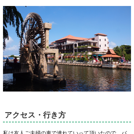
像
3.2.
セント
ポール
教会跡
4.
サン
チャゴ砦/
ファモサ
要塞跡
（Porta
de
Santiago/A
Famosa
Fort）
5.
ジ
ョンカ
ースト
リート
アクセス・行き方
(Jonker
Street)
を中心
私は友人ご夫婦の車で連れていって頂いたので、バ
とした