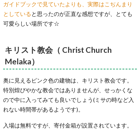
ルーズ
ガイドブックで見ていたよりも、実際はこぢんまり
(Malacca
River
としている
と思ったのが正直な感想ですが、とても
Cruise)
可愛らしい場所です☆
9.
ド派
手な
乗り
キリスト教会（ Christ Church
物
「ト
Melaka）
ライ
ショ
ー」
奥に見えるピンク色の建物は、キリスト教会です。
特別煌びやかな教会ではありませんが、せっかくな
ので中に入ってみても良いでしょう(ミサの時など入
れない時間帯があるようです)。
入場は無料ですが、寄付金箱が設置されています。