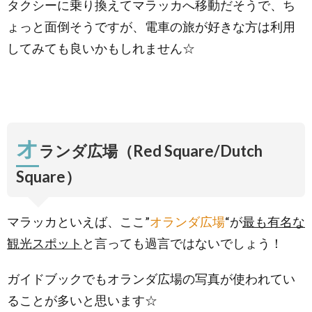
タクシーに乗り換えてマラッカへ移動だそうで、ち
5.3.
マミージ
ょっと面倒そうですが、電車の旅が好きな方は利用
ョンカー
ハウス
してみても良いかもしれません☆
(MAMEE
Jonker
House)
5.4.
マラッ
カ出身
オ
の伝説
ランダ広場（Red Square/Dutch
的なボ
ディビ
Square）
ルダー
6.
中国
寺院「チ
マラッカといえば、ここ”
オランダ広場
“が
最も有名な
ェンフン
テン寺院/
観光スポット
と言っても過言ではないでしょう！
青雲亭
(Cheng
ガイドブックでもオランダ広場の写真が使われてい
Hoon
Teng
ることが多いと思います☆
Temple)」