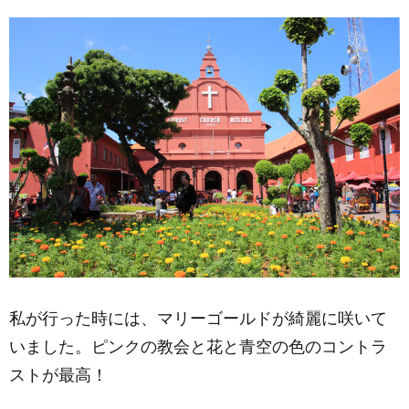
7.
イス
ラム
教の
モス
ク
「カ
ンポ
ン・
クリ
ンモ
ス
ク」
8.
マラ
ッカ
川と
巨大
私が行った時には、マリーゴールドが綺麗に咲いて
水車
いました。ピンクの教会と花と青空の色のコントラ
8.1.
ストが最高！
マラッカ
リバーク