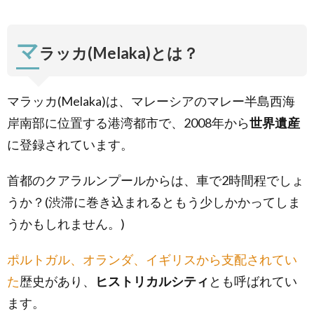
Melaka）
3.
マ
セント
ラッカ(Melaka)とは？
ポール
の丘と
セント
ポール
マラッカ(Melaka)は、マレーシアのマレー半島西海
教会
岸南部に位置する港湾都市で、2008年から
世界遺産
（St.
Paul’s
に登録されています。
Hill &
Church
/Bukit
首都のクアラルンプールからは、車で2時間程でしょ
St.
Paul）
うか？(渋滞に巻き込まれるともう少しかかってしま
3.1.
うかもしれません。)
禿げて
いな
ポルトガル、オランダ、イギリスから支配されてい
い”フ
ランシ
た
歴史があり、
ヒストリカルシティ
とも呼ばれてい
スコ・
ザビエ
ます。
ル”の