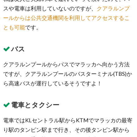
チャイ
スや電車は利用していないのですが、
クアラルンプ
ナタウ
ン
ールからは公共交通機関を利用してアクセスするこ
5.1.
とも可能
です。
チキン
ライス
ボール
で有名
バス
なレス
トラン
クアラルンプールからバスでマラッカへ向かう方法
「和記
鶏飯
ですが、クアラルンプールのバスターミナル(TBS)か
(Hoe
Kee
ら高速バスが運行しているそうですよ！
Chicken
Rice
Ball)」
電車とタクシー
5.2.
ジョン
カー88
電車ではKLセントラル駅からKTMでマラッカの最寄
(Jonker
り駅のタンピン駅まで行き、その後タンピン駅から
88)