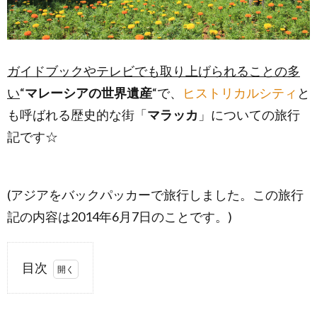
ガイドブックやテレビでも取り上げられることの多
い
“
マレーシアの世界遺産
“で、
ヒストリカルシティ
と
も呼ばれる歴史的な街「
マラッカ
」についての旅行
記です☆
(アジアをバックパッカーで旅行しました。この旅行
記の内容は2014年6月7日のことです。)
目次
1.
マ
ラッカ