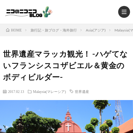
旅行記・旅ブログ・海外旅行
Asia(アジア)
Malaysia
HOME
世界遺産マラッカ観光！ -ハゲてな
HOM
いフランシスコザビエル＆黄金の
ボディビルダー-
TRAV
2017.02.13
Malaysia(マレーシア)
世界遺産
MUSI
MOV
FOO