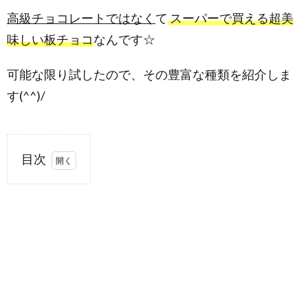
高級チョコレートではなく
て
スーパーで買える超美
味しい板チョコ
なんです☆
可能な限り試したので、その豊富な種類を紹介しま
す(^^)/
目次
1.
ウィッ
タカーズ
(Whittaker’s)
1.1.
値段
2.
ウィッ
タカーズの
板チョコの
種類