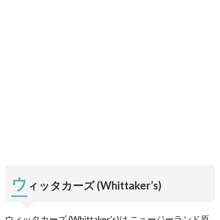
(Whittaker’s
Chocolate
Blocks)
2.1.
クリー
ミーミ
ルク
（33%
Cocoa
Creamy
Milk）
2.2.
ホワイ
トチョ
コレー
ト
（28%
Cocoa
ウ
ィッタカーズ (Whittaker’s)
White）
2.3.
ダーク
ウィッタカーズ (Whittaker’s)は
ニュージーランド原
ガーナ