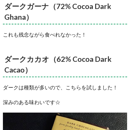
ダークガーナ（72% Cocoa Dark
ッツ
（33%
Ghana）
Cocoa
Fruit &
Nut）
これも残念ながら食べれなかった！
2.16.
ラム＆
レーズ
ン
（50%
ダークカカオ（62% Cocoa Dark
Cocoa
Rum &
Cacao）
Raisin）
2.17.
ダークは種類が多いので、こちらを試しました！
ベリー＆
ビスケッ
ト（33%
深みのある味わいです☆
Cocoa
Berry &
Biscuit）
2.18.
ミル
クストロベ