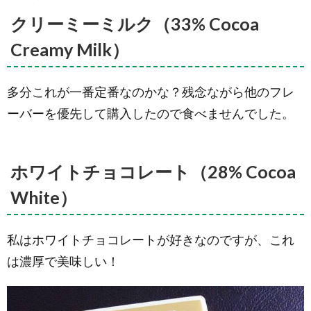
ークアー
モンド
クリーミーミルク（33% Cocoa
（62%
Cocoa
Creamy Milk）
Dark
Almond）
2.10.
多分これが一番定番なのかな？残念ながら他のフレ
ピーナ
ーバーを優先して購入したので食べませんでした。
ッツブ
ロック
（33%
Cocoa
Peanut
ホワイトチョコレート（28% Cocoa
Block）
White）
2.11.
ピーナ
ッツバ
私はホワイトチョコレートが好きなのですが、これ
ター
（33%
は濃厚で美味しい！
Cocoa
Peanut
Butter）
2.12.
ク