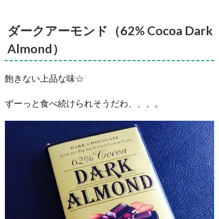
(Black
Doris Plum
& Almond
ダークアーモンド（62% Cocoa Dark
Chocolate)
Almond）
4.9.
ウエ
ストコース
ト バターミ
ルク キャラ
飽きない上品な味☆
メライズド
ホワイトチ
ずーっと食べ続けられそうだわ、、、。
ョコレート
(West Coast
Buttermilk
Caramelised
White
Chocolate)
4.10.
ウ
エリントン
ロースト シ
ュプリーム
コーヒーチ
ョコレート
(Wellington