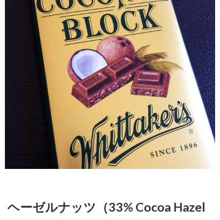
ソンペアー
andマヌカ
ハニー ミル
クチョコレ
ート
（Nelson
Pear and
Manuka
Honey Milk
Chocolate）
4.2.
カ
イタイア
ファイア
ー チリ ダ
ークチョ
コレート
(Kaitaia
Fire Chili
Dark
Chocolate)
4.3.
シ
ヘーゼルナッツ（33% Cocoa Hazel
ーソルト
キャラメ