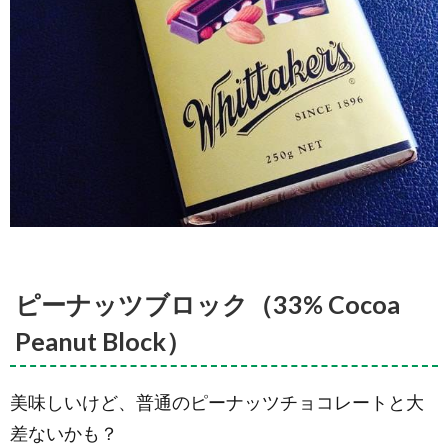
Roasted
Supreme
Coffee
Chocolate)
5.
キリン
チーゴール
ドアイスク
リームとコ
ラボ
(Killinchy
Gold ×
Whittaker’s)
5.1.
ガーナ
ペパー
ピーナッツブロック（33% Cocoa
ミント
チョコ
Peanut Block）
レート
アイス
クリー
美味しいけど、普通のピーナッツチョコレートと大
ム
差ないかも？
5.2.