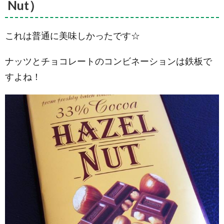
ル ミルク
Nut）
チョコレ
ート(Sea
Salt
これは普通に美味しかったです☆
Caramel
Milk
Chocolate)
ナッツとチョコレートのコンビネーションは鉄板で
4.4.
サ
すよね！
モアン エ
クストラ
ダークチ
ョコレー
ト(Samoan
Extra Dark
Chocolate)
4.5.
ウ
ーロンテ
ィー ダー
クチョコ
レート
(Oolong
Tea Dark
Chocolate)