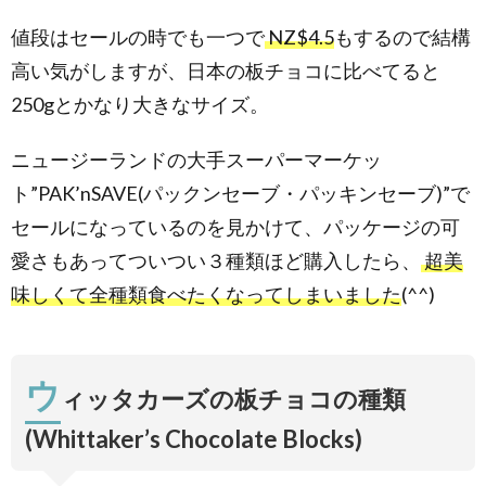
ロック
（33%
値段はセールの時でも一つで
NZ$4.5
もするので結構
Cocoa
高い気がしますが、日本の板チョコに比べてると
Coconut
Block）
250gとかなり大きなサイズ。
2.7.
ヘーゼ
ニュージーランドの大手スーパーマーケッ
ルナッ
ツ
ト”PAK’nSAVE(パックンセーブ・パッキンセーブ)”で
（33%
セールになっているのを見かけて、パッケージの可
Cocoa
Hazel
愛さもあってついつい３種類ほど購入したら、
超美
Nut）
味しくて全種類食べたくなってしまいました
(^^)
2.8.
アーモ
ンドゴ
ールド
（33%
ウ
ィッタカーズの板チョコの種類
Cocoa
Almond
(Whittaker’s Chocolate Blocks)
Gold）
2.9.
ダ