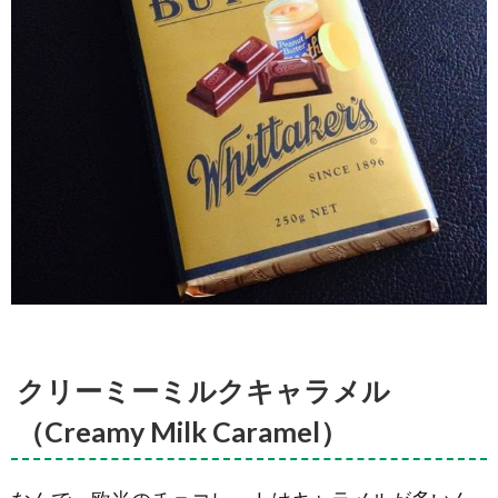
6.5.
クリー
ミーミ
ルク
6.6.
5種種
の食べ
比べセ
ット
クリーミーミルクキャラメル
（Creamy Milk Caramel）