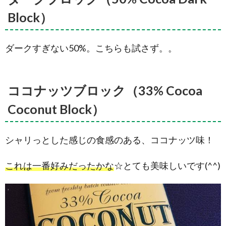
Chocolate
28%
Block）
Cocoa
L&P
Block）
ダークすぎない50%。こちらも試さず。。
3.2.
テ
ィップト
ップ ジェ
リーティ
ココナッツブロック（33% Cocoa
ップ ブロ
ックチョ
Coconut Block）
コレート
（Tip Top
Jelly Tip
シャリっとした感じの食感のある、ココナッツ味！
BLOCK）
4.
アー
これは一番好みだったかな
☆とても美味しいです(^^)
ティシャ
ンコレク
ション
(artisan
Collection)
4.1.
ネル