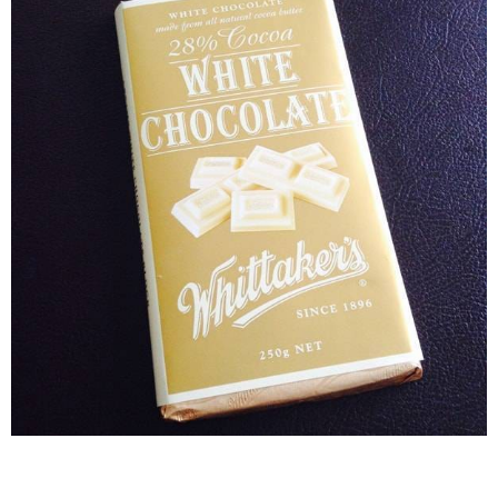
リーミー
ミルクキ
ャラメル
（Creamy
Milk
Caramel）
2.13.
ガー
ナ ペパーミン
ト（72%
Cocoa Ghana
Peppermint）
2.14.
ホーキ
ーポー
キー
（33%
Cocoa
Hokey
Pokey）
2.15.
フルー
ツ＆ナ