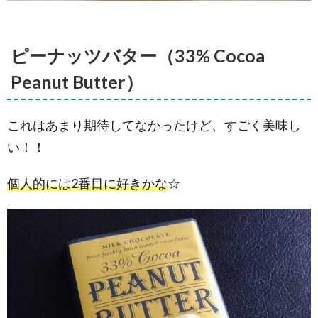
は、楽
天と
Amazo
の通販
ピーナッツバター（33% Cocoa
でも購
入が可
Peanut Butter）
能
6.1.
アーモ
これはあまり期待してなかったけど、すごく美味し
ンド
い！！
6.2.
ココナ
ッツス
個人的には2番目に好きかな
☆
ラブ
6.3.
ベリー
&ビス
ケット
6.4.
ダーク
ペパー
ミント