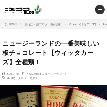
旅行記・旅ブログ・海外旅行
Oceania(オセアニア)
N
HOME
ニュージーランドの一番美味しい
HOM
板チョコレート【ウィッタカー
ズ】全種類！
TRAV
2021.01.06
NewZealand(ニュージーランド)
MUSI
食べ物・グルメ・お菓子
MOV
FOO