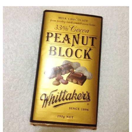
クリー
ミーミ
ルク
チョコ
レート
アイス
クリー
ム
5.3.
フルー
ツ＆ナ
ッツ
チョコ
レート
アイス
クリー
ム
6.
ウィッ
タカー
ズのチ
ョコレ
ート