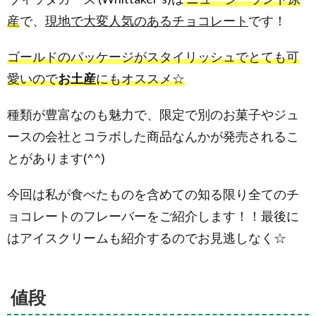
（72%
産
で、
現地で大変人気のあるチョコレート
です！
Cocoa
Dark
Ghana）
ゴールドのパッケージがスタイリッシュでとても可
2.4.
愛いので
お土産
にもオススメ☆
ダーク
カカオ
（62%
種類が豊富なのも魅力で、限定で別のお菓子やジュ
Cocoa
ースの会社とコラボした商品なんかが発売されるこ
Dark
Cacao）
とがあります(^^)
2.5.
ダーク
今回は私が食べたものを含めての知る限り全てのチ
ブロッ
ク
ョコレートのフレーバーをご紹介します！！最後に
（50%
はアイスクリームも紹介するのでお見逃しなく☆
Cocoa
Dark
Block）
2.6.
値段
ココナ
ッツブ