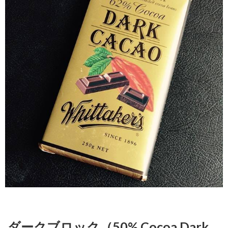
リー（33%
Cocoa Milk
Strawberry）
2.19.
キウイ
フルー
ツ チョ
コレー
ト(Kiwi
Fruit)
3.
コラ
ボ系
板チ
ョコ
レー
ト
3.1.
L&P ホワ
イトチョ
コレート
ダークブロック（50% Cocoa Dark
（White