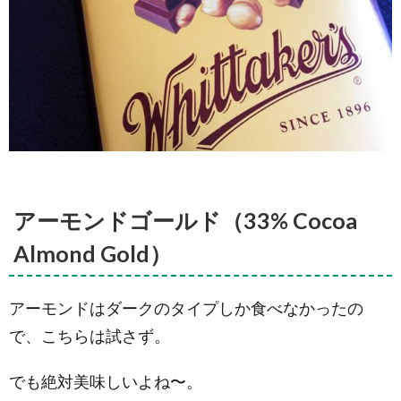
4.6.
ア
ップル&バ
ニラ ホワ
イトチョ
コレート
(Apple &
Vanilla
White
Chocolate)
4.7.
ジ
ンジャー&
マンダリ
アーモンドゴールド（33% Cocoa
ン チョコ
レート
Almond Gold）
(Ginger &
Mandarin
Chocolate)
アーモンドはダークのタイプしか食べなかったの
4.8.
ブ
で、こちらは試さず。
ラックド
リスプラ
ム&アーモ
でも絶対美味しいよね〜。
ンド チョ
コレート