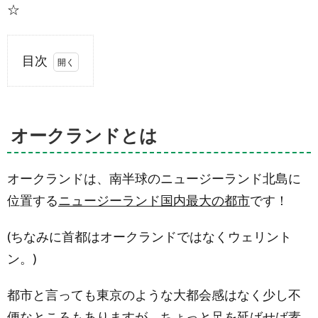
☆
目次
1.
オー
クラ
ンド
オークランドとは
とは
1.1.
オークランドは、南半球のニュージーランド北島に
ワーキ
ングホ
位置する
ニュージーランド国内最大の都市
です！
リデー
2.
(ちなみに首都はオークランドではなくウェリント
《車
で行
ン。)
け
る》
オー
都市と言っても東京のような大都会感はなく少し不
クラ
便なところもありますが、
ちょっと足を延ばせば素
ンド