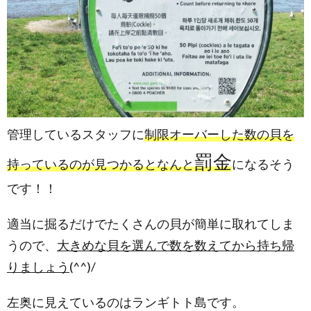
管理しているスタッフに
制限オーバーした数の貝を
罰金
持っているのが見つかるとなんと
になるそう
です！！
適当に掘るだけでたくさんの貝が簡単に取れてしま
うので、
大きめな貝を選んで数を数えてから持ち帰
りましょう
(^^)/
左奥に見えているのはランギトト島です。