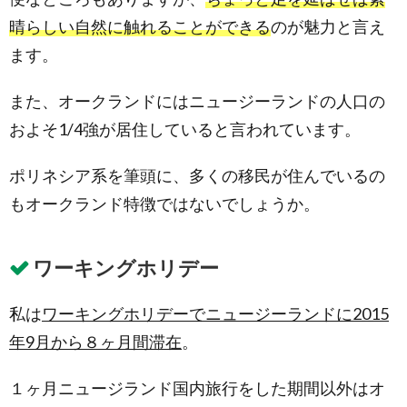
日帰
晴らしい自然に触れることができる
のが魅力と言え
り旅
行・
ます。
半日
観光
また、オークランドにはニュージーランドの人口の
2.1.
およそ1/4強が居住していると言われています。
ピハ・
ビーチ
(Piha
ポリネシア系を筆頭に、多くの移民が住んでいるの
Beach)
もオークランド特徴ではないでしょうか。
2.1.1.
ライオ
ンロッ
ク (Lion
ワーキングホリデー
Rock)
2.2.
カ
私は
ワーキングホリデーでニュージーランドに2015
レカレ・
ビーチ
年9月から８ヶ月間滞在
。
(Karekare
Beach)
１ヶ月ニュージランド国内旅行をした期間以外はオ
2.2.1.