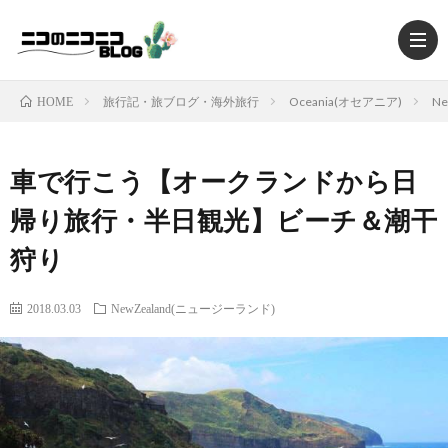
旅行記・旅ブログ・海外旅行
Oceania(オセアニア)
N
HOME
車で行こう【オークランドから日
HOM
帰り旅行・半日観光】ビーチ＆潮干
狩り
TRAV
2018.03.03
NewZealand(ニュージーランド)
MUSI
MOV
FOO