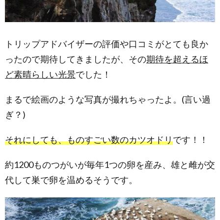
トリップアドバイザーの評価や口コミがとても良か
ったので期待してきましたが、その
期待を超えるほ
ど素晴らしい光景
でした！
まるで絵画のような写真が撮れちゃったよ。(言い過
ぎ？)
それにしても、ものすごい数のカツオドリ
です！！
約1200ものつがいが毎年1つの卵を産み、雄と雌が交
代して巣で卵を温めるそうです。