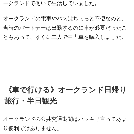
ークランドで働いて生活していました。
“まるで
ウユニ
塩湖”の
オークランドの電車やバスはちょっと不便なのと、
ような
景
当時のパートナーは出勤するのに車が必要だったこ
色！？
ともあって、すぐに二人で中古車を購入しました。
2.3.
ムリワイ
ビーチ・
カツオド
リ群生地
(Muriwai
Gannet
Colony)
2.3.1.
《車で行ける》オークランド日帰り
ベスト
旅行・半日観光
シーズ
ン
2.4.
潮干
オークランドの公共交通期間はハッキリ言ってあま
狩り・シェ
イクスピア
り便利ではありません。
公園