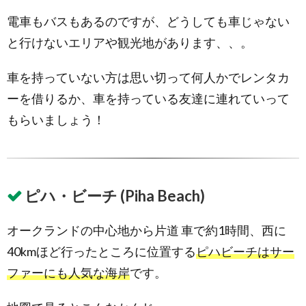
(Shakespear
Regional
電車もバスもあるのですが、どうしても車じゃない
Park)
と行けないエリアや観光地があります、、。
車を持っていない方は思い切って何人かでレンタカ
ーを借りるか、車を持っている友達に連れていって
もらいましょう！
ピハ・ビーチ (Piha Beach)
オークランドの中心地から片道 車で約1時間、西に
40kmほど行ったところに位置する
ピハビーチはサー
ファーにも人気な海岸
です。