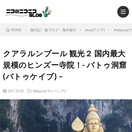
旅行記・旅ブログ・海外旅行
Asia(アジア)
Malaysia
HOME
クアラルンプール 観光２ 国内最大
HOM
規模のヒンズー寺院！- バトゥ洞窟
(バトゥケイブ) –
TRAV
2017.02.02
Malaysia(マレーシア)
MUSI
MOV
FOO