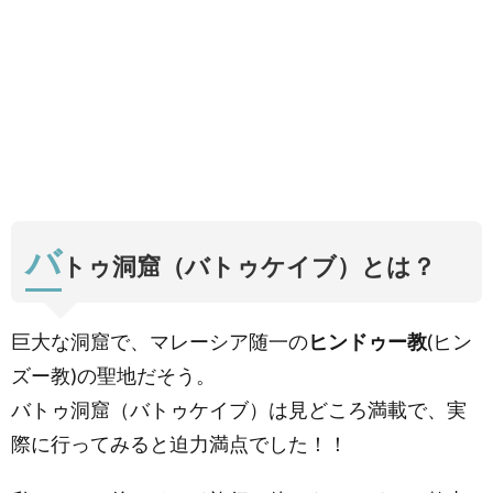
1.3.
巨大な
鍾乳洞
1.4.
ヒンド
ゥー教
神様の
写真
2.
バト
バ
ゥ洞
トゥ洞窟（バトゥケイブ）とは？
窟
(バ
トゥ
ケイ
巨大な洞窟で、マレーシア随一の
ヒンドゥー教
(ヒン
ブ)
の場
ズー教)の聖地だそう。
所と
バトゥ洞窟（バトゥケイブ）は見どころ満載で、実
行き
方
際に行ってみると迫力満点でした！！
2.1.
場所