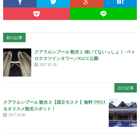
前の記事
クアラルンプール 観光１ 傾いてないっしょ！ -ペト
ロナスツインタワー／KLCC公園-
2017.01.30
次の記事
クアラルンプール 観光３【国立モスク 】無料で行け
るオススメ観光スポット！
2017.02.06