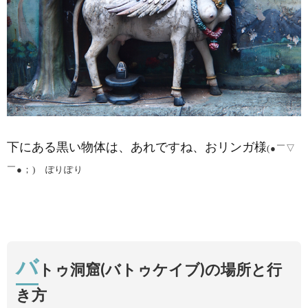
下にある黒い物体は、あれですね、おリンガ様
(●￣▽
￣●；)ゞぽりぽり
バ
トゥ洞窟(バトゥケイブ)の場所と行
き方