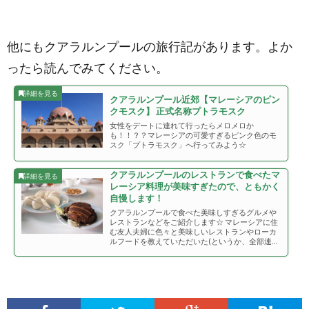
他にもクアラルンプールの旅行記があります。よか
ったら読んでみてください。
クアラルンプール近郊【マレーシアのピン
クモスク】 正式名称プトラモスク
女性をデートに連れて行ったらメロメロか
も！！？？マレーシアの可愛すぎるピンク色のモ
スク「プトラモスク」へ行ってみよう☆
クアラルンプールのレストランで食べたマ
レーシア料理が美味すぎたので、ともかく
自慢します！
クアラルンプールで食べた美味しすぎるグルメや
レストランなどをご紹介します☆ マレーシアに住
む友人夫婦に色々と美味しいレストランやローカ
ルフードを教えていただいた(というか、全部連れ
て行っていただいた)ので、本当にウマイものばか
りです！！！ 超激ウマだったので、マジで空腹時
の閲覧注意だよ！！