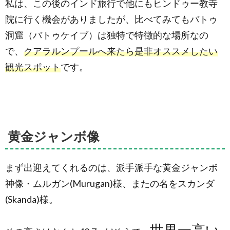
私は、この後のインド旅行で他にもヒンドゥー教寺
2.2.
院に行く機会がありましたが、比べてみてもバトゥ
電車で
の行き
洞窟（バトゥケイブ）は独特で特徴的な場所なの
方
で、
クアラルンプールへ来たら是非オススメしたい
3.
観光スポット
です。
服装
の注
意
4.
営業
時間
黄金ジャンボ像
と入
場料
金
まず出迎えてくれるのは、派手派手な黄金ジャンボ
4.1.
ダーク
神像・ムルガン(Murugan)様、またの名をスカンダ
ケイブ
(Dark
(Skanda)様。
Cave)
5.
世界一高い