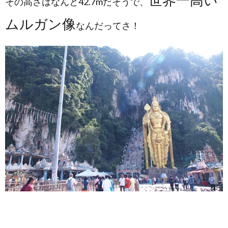
その高さはなんと42.7mだそうで、
ヒン
ドゥ
ムルガン像
ー教
なんだってさ！
のお
祭り
タイ
プー
サム