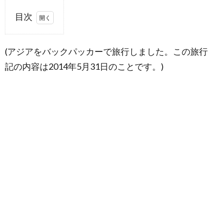
目次
1.
バト
(アジアをバックパッカーで旅行しました。この旅行
ゥ洞
窟
記の内容は2014年5月31日のことです。)
（バ
トゥ
ケイ
ブ）
と
は？
1.1.
黄金ジ
ャンボ
像
1.2.
バトゥ
ケイブ
の階段
の数